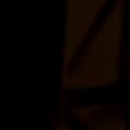
rgâ Patezorovitch, Durgâ Patezorovitch, Durgâ Patezorovitch...