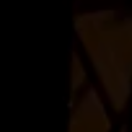
Christophe Aferiat Costumière : Charlotte Geneste Accessoiristes
Antoine Bertin Cadreurs : Slo, Méli, Antoine Bertin, Simon Roux
lous et quelques vis Un gilet en skaï avec une étoile de shérif Dans
s d'affiches J'ai croqué l'portrait de celle pour qui j'ai craqué
itch » Un chapeau sur le crâne, je pars à sa
 fait qu'à sa tête, sale bête Il avance et recule, comme un balancier
, pendant qu'tu fais ta tête de mule Si j'allais m'faire couper les tifs
 à Durgâ Patezorovitch REFRAIN Je l'attraperai par la
n Je la ferai voler dans les airs, elle verrait la Terre de loin On
lèzes Je lui montrerai mon chez moi tout là-haut sur mon trapèze Puis
 sourd-aveugle bien connu ici Pour son odorat, son odeur de rat-mort
es saloon et des bars à putes J'lui ai dit là Poupy tu t'égares tu fais
if le vieux mégot d'cette fille, emmène-moi là où elle est tout d'suite
 une jolie russe
urs, j'étais à jeun, pas la moindre mousse Mon cœur a pris des
e J'ai sorti de sa housse ma winchester et des balles en mousse J'ai
gler avec Bienvenu dans mon cirque, Durgâ Patezorovitch Je l'ai
u'au lendemain Je l'ai fait voler dans les airs elle a vu la Terre de
planètes balèzes Je lui ai montré mon chez moi tout là-haut sur mon
e m'a dit " t'es pas très riche et j'm'en fiche T'es un mec en or " et