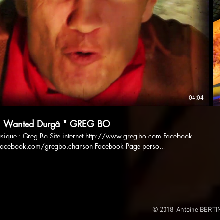
Lire la vidéo
04:04
 " Wanted Durgâ " GREG BO
tp://www.greg-bo.com Facebook
facebook.com/gregbo.chanson Facebook Page perso
bo.758 Instagram https://www.instagram.com/gregbo_music/
 Greg Sauzet Prise de son : Bertrand Péqueriau Mixage : Richard
g Bo Guitare : Benjamin Renaud
/ https://www.instagram.com/brikabrak23/ Réalisateur :
© 2018. Antoine BERTI
ce photo : Méli Ecriture : Slo et Laurent Z. Rondet Monteuse et Script :